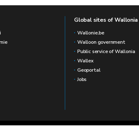
Global sites of Wallonia
i
Wallonie.be
mie
Walloon government
Public service of Wallonia
Wallex
Geoportal
Jobs
🍪
Le