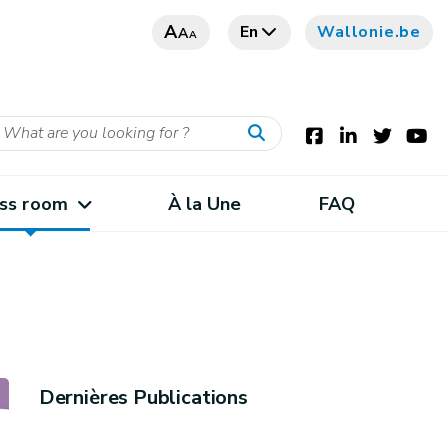
A
En
Wallonie.be
A
A
ss room
À la Une
FAQ
Dernières Publications