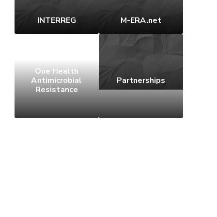
INTERREG
M-ERA.net
One Health
Antimicrobial
Partnerships
Resistance