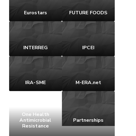
Eurostars
FUTURE FOODS
INTERREG
IPCEI
IRA-SME
M-ERA.net
One Health
Antimicrobial
Partnerships
Resistance