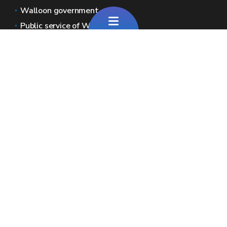
Walloon government
Public service of Wallonia
Wallex
Geoportal
Jobs
Contact us
Pour toute question générale
Pour toute question sur le portail
Wallonia areas
Press