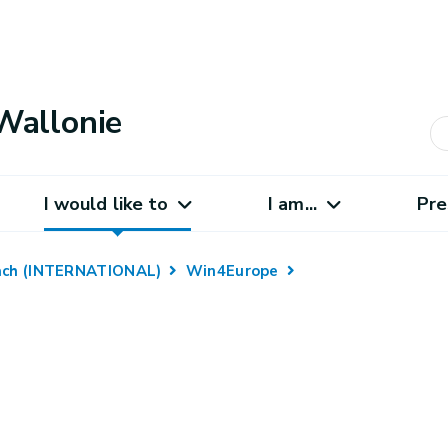
Wallonie
I would like to
I am...
Pre
oach (INTERNATIONAL)
Win4Europe