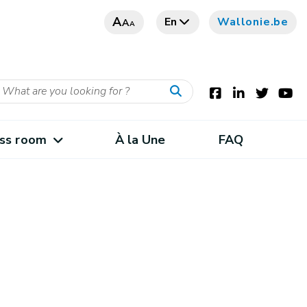
A
En
Wallonie.be
A
A
ss room
À la Une
FAQ