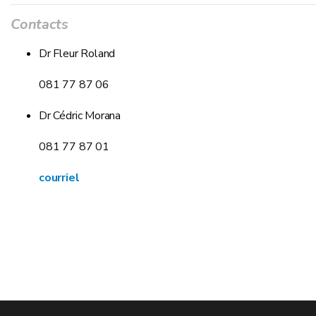
Contacts
Dr Fleur Roland
081 77 87 06
Dr Cédric Morana
081 77 87 01
courriel