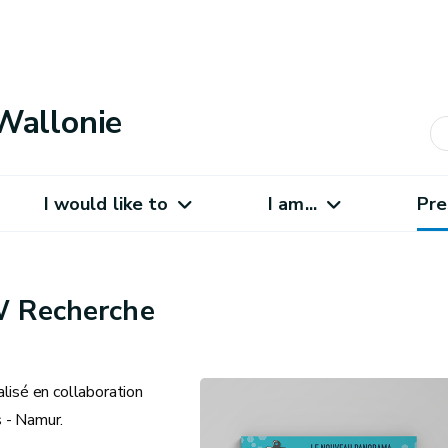
Wallonie
I would like to
I am...
Pre
W Recherche
lisé en collaboration
s - Namur.