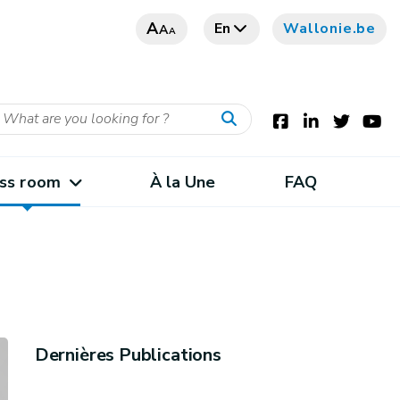
A
En
Wallonie.be
A
A
ss room
À la Une
FAQ
Dernières Publications