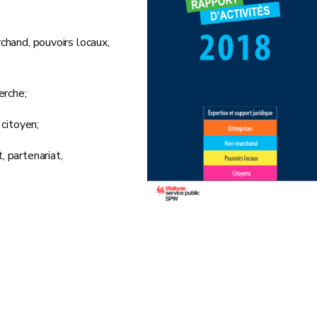
rchand, pouvoirs locaux,
erche;
 citoyen;
, partenariat,