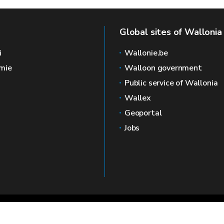
Global sites of Wallonia
i
Wallonie.be
mie
Walloon government
Public service of Wallonia
Wallex
Geoportal
Jobs
🍪
Le