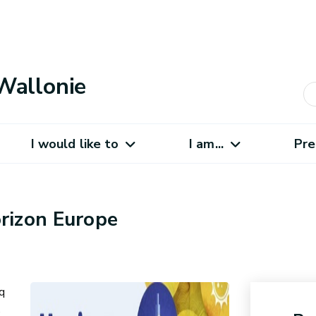
Wallonie
I would like to
I am...
Pre
rizon Europe
q
e