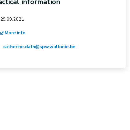
actical information
29.09.2021
More info
catherine.dath@spw.wallonie.be