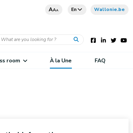
A
En
Wallonie.be
A
A
ss room
À la Une
FAQ